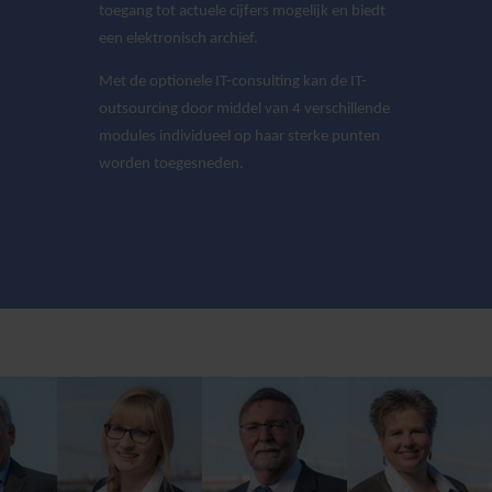
toegang tot actuele cijfers mogelijk en biedt
een elektronisch archief.
Met de optionele IT-consulting kan de IT-
outsourcing door middel van 4 verschillende
modules individueel op haar sterke punten
worden toegesneden.