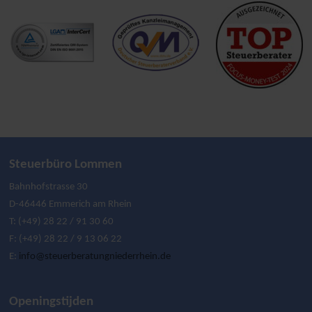
Steuerbüro Lommen
Bahnhofstrasse 30
D-46446 Emmerich am Rhein
T: (+49) 28 22 / 91 30 60
F: (+49) 28 22 / 9 13 06 22
E:
info@steuerberatungniederrhein.de
Openingstijden