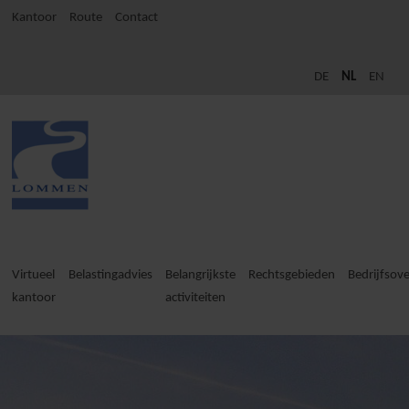
Kantoor
Route
Contact
Virtueel kantoor
IT-Consulting
DE
NL
EN
Virtueel
Belastingadvies
Belangrijkste
Rechtsgebieden
Bedrijfsov
kantoor
activiteiten