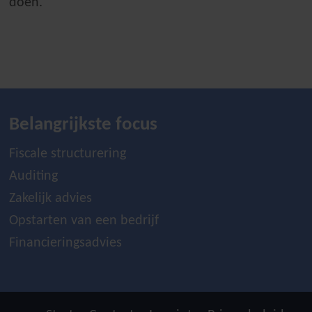
doen.
Belangrijkste focus
Fiscale structurering
Auditing
Zakelijk advies
Opstarten van een bedrijf
Financieringsadvies