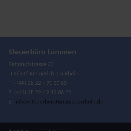
Steuerbüro Lommen
Bahnhofstrasse 30
D-46446 Emmerich am Rhein
T: (+49) 28 22 / 91 30 60
F: (+49) 28 22 / 9 13 06 22
E:
info@steuerberatungniederrhein.de